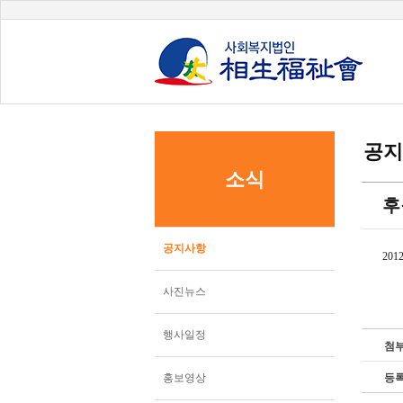
공지
소식
후
공지사항
20
사진뉴스
행사일정
첨
홍보영상
등