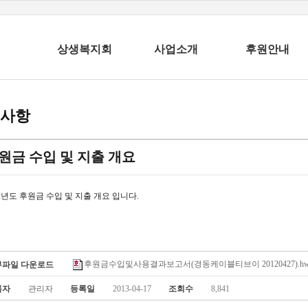
상생복지회
사업소개
후원안내
사항
원금 수입 및 지출 개요
12년도 후원금 수입 및 지출 개요 입니다.
후원금수입및사용결과보고서(경동케이블티브이 20120427).hw
부파일 다운로드
록자
관리자
등록일
2013-04-17
조회수
8,841