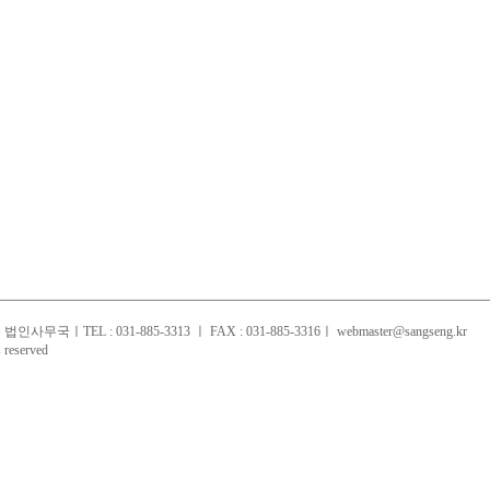
국ㅣTEL : 031-885-3313 ㅣ FAX : 031-885-3316
ㅣ webmaster@sangseng.kr
reserved